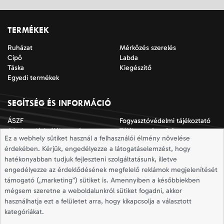
TERMÉKEK
Ruházat
Mérkőzés szerelés
Cipő
Labda
Táska
Kiegészítő
Egyedi termékek
SEGÍTSÉG ÉS INFORMÁCIÓ
ÁSZF
Fogyasztóvédelmi tájékoztató
Adatkezelési tájékoztató
Tájékoztató a sütik
Ez a webhely sütiket használ a felhasználói élmény növelése
alkalmazásáról
érdekében. Kérjük, engedélyezze a látogatáselemzést, hogy
Jogi nyilatkozat
Impresszum
hatékonyabban tudjuk fejleszteni szolgáltatásunk, illetve
Elállási nyilatkozat
Mérettáblázatok
engedélyezze az érdeklődésének megfelelő reklámok megjelenítését
Szállítási információk
Elállás a szerződéstől
támogató („marketing”) sütiket is. Amennyiben a későbbiekben
mégsem szeretne a weboldalunkról sütiket fogadni, akkor
használhatja ezt a felületet arra, hogy kikapcsolja a választott
Totallsport © 2026
kategóriákat.
Minden jog fenntartva