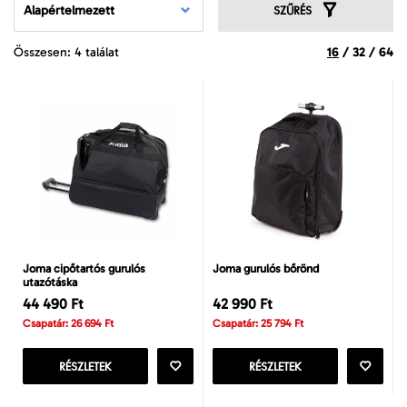
Alapértelmezett
SZŰRÉS
Összesen: 4 találat
16
/
32
/
64
Joma cipőtartós gurulós
Joma gurulós bőrönd
utazótáska
44 490 Ft
42 990 Ft
Csapatár: 26 694 Ft
Csapatár: 25 794 Ft
RÉSZLETEK
RÉSZLETEK