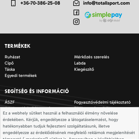
+36-70-386-25-08
info@totallsport.com
TERMÉKEK
Ruházat
Mérkőzés szerelés
Cipő
Labda
Táska
Kiegészítő
Egyedi termékek
SEGÍTSÉG ÉS INFORMÁCIÓ
ÁSZF
Fogyasztóvédelmi tájékoztató
Adatkezelési tájékoztató
Tájékoztató a sütik
Ez a webhely sütiket használ a felhasználói élmény növelése
alkalmazásáról
érdekében. Kérjük, engedélyezze a látogatáselemzést, hogy
Jogi nyilatkozat
Impresszum
hatékonyabban tudjuk fejleszteni szolgáltatásunk, illetve
Elállási nyilatkozat
Mérettáblázatok
engedélyezze az érdeklődésének megfelelő reklámok megjelenítését
Szállítási információk
Elállás a szerződéstől