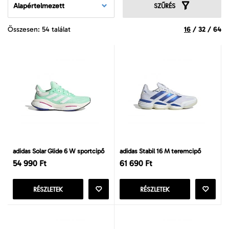
Alapértelmezett
SZŰRÉS
Összesen: 54 találat
16
/
32
/
64
adidas Solar Glide 6 W sportcipő
adidas Stabil 16 M teremcipő
54 990 Ft
61 690 Ft
RÉSZLETEK
RÉSZLETEK