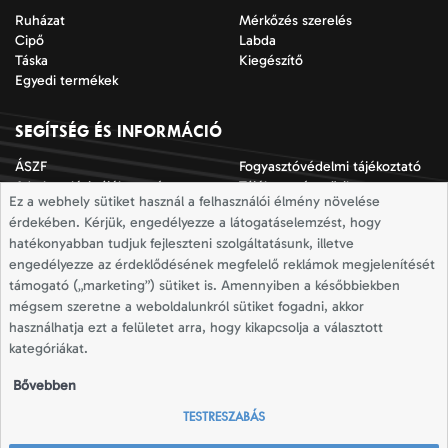
Ruházat
Mérkőzés szerelés
Cipő
Labda
Táska
Kiegészítő
Egyedi termékek
SEGÍTSÉG ÉS INFORMÁCIÓ
ÁSZF
Fogyasztóvédelmi tájékoztató
Adatkezelési tájékoztató
Tájékoztató a sütik
Ez a webhely sütiket használ a felhasználói élmény növelése
alkalmazásáról
érdekében. Kérjük, engedélyezze a látogatáselemzést, hogy
Jogi nyilatkozat
Impresszum
hatékonyabban tudjuk fejleszteni szolgáltatásunk, illetve
Elállási nyilatkozat
Mérettáblázatok
engedélyezze az érdeklődésének megfelelő reklámok megjelenítését
Szállítási információk
Elállás a szerződéstől
támogató („marketing”) sütiket is. Amennyiben a későbbiekben
mégsem szeretne a weboldalunkról sütiket fogadni, akkor
használhatja ezt a felületet arra, hogy kikapcsolja a választott
Totallsport © 2026
kategóriákat.
Minden jog fenntartva
Bővebben
TESTRESZABÁS
A totallsport.com az adidas és Joma márkák
hivatalos viszonteladója.