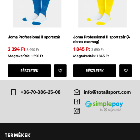
Joma Professional II sportszár
Joma Professional II sportszár (4
db-os csomag)
2 394 Ft
1 845 Ft
3 990 Ft
3 690 Ft
Megtakarítás: 1 596 Ft
Megtakarítás: 1 845 Ft
RÉSZLETEK
RÉSZLETEK
+36-70-386-25-08
info@totallsport.com
TERMÉKEK