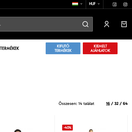
HUF
KIFUTÓ
KIEMELT
 TERMÉKEK
TERMÉKEK
AJÁNLATOK
Összesen: 14 találat
16
/
32
/
64
-40%