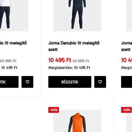
o III melegítő
Joma Danubio III melegítő
Joma 
szett
szett
10 495 Ft
10 4
20 990 Ft
20 990 Ft
 10 495 Ft
Megtakarítás: 10 495 Ft
Megta
TEK
RÉSZLETEK
-40%
-40%