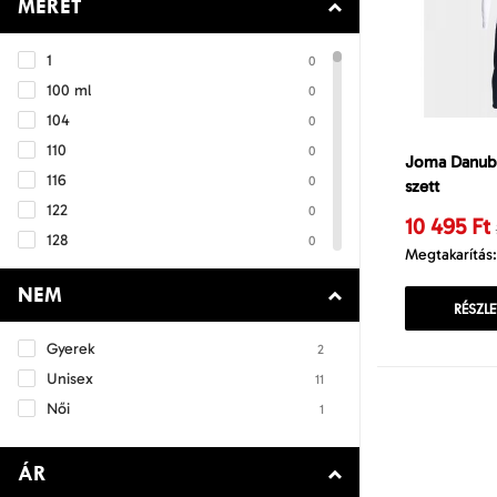
MÉRET
Kapus sort
0
Kapusmez
0
1
0
Kapusmez szett
0
100 ml
0
Kosárlabda mez
0
104
0
Kosárlabda sort
0
110
0
Labdatartó zsák
Joma Danubi
0
116
0
szett
Melegítő
14
122
0
Mérkőzéslabda
10 495 Ft
0
128
0
Mez
0
Megtakarítás:
134
0
Mez + Sort szett
0
NEM
140
0
RÉSZLE
Műfüves focicipő
0
146
0
Nadrág
0
Gyerek
2
152
0
Póló
0
Unisex
11
158
0
Pulóver
0
Női
1
164
0
Sort
0
170
0
Sportcipő
0
ÁR
176
0
Sportszár
0