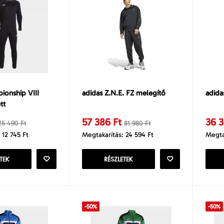
onship VIII
adidas Z.N.E. FZ melegítő
adida
tt
57 386 Ft
36 3
25 490 Ft
81 980 Ft
 12 745 Ft
Megtakarítás: 24 594 Ft
Megta
TEK
RÉSZLETEK
-50%
-50%