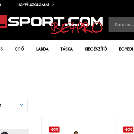
T
ÜGYFÉLSZOLGÁLAT
ÉS
CIPŐ
LABDA
TÁSKA
KIEGÉSZÍTŐ
EGYEDI
t
-30%
-30%