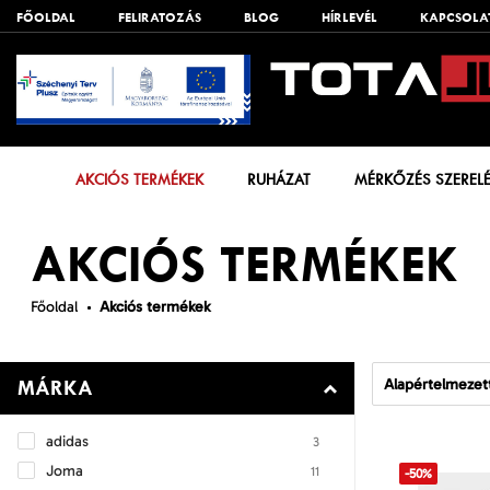
FŐOLDAL
FELIRATOZÁS
BLOG
HÍRLEVÉL
KAPCSOLA
AKCIÓS TERMÉKEK
RUHÁZAT
MÉRKŐZÉS SZEREL
AKCIÓS TERMÉKEK
Főoldal
Akciós termékek
Alapértelmezet
MÁRKA
adidas
3
Joma
11
-50%