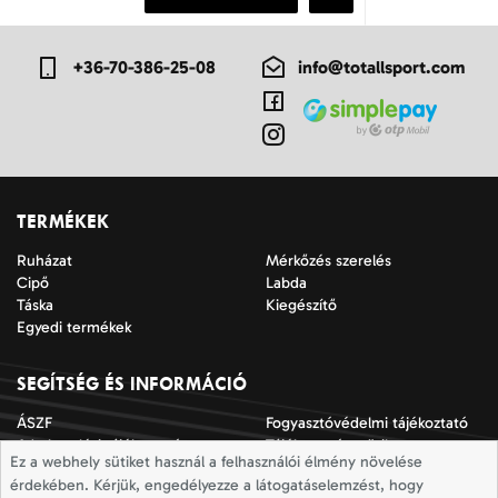
+36-70-386-25-08
info@totallsport.com
TERMÉKEK
Ruházat
Mérkőzés szerelés
Cipő
Labda
Táska
Kiegészítő
Egyedi termékek
SEGÍTSÉG ÉS INFORMÁCIÓ
ÁSZF
Fogyasztóvédelmi tájékoztató
Adatkezelési tájékoztató
Tájékoztató a sütik
Ez a webhely sütiket használ a felhasználói élmény növelése
alkalmazásáról
érdekében. Kérjük, engedélyezze a látogatáselemzést, hogy
Jogi nyilatkozat
Impresszum