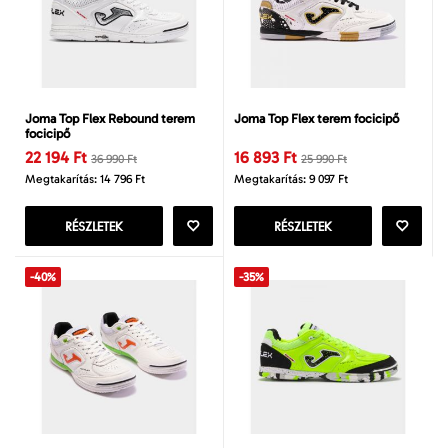
Joma Top Flex Rebound terem
Joma Top Flex terem focicipő
focicipő
22 194 Ft
16 893 Ft
36 990 Ft
25 990 Ft
Megtakarítás: 14 796 Ft
Megtakarítás: 9 097 Ft
RÉSZLETEK
RÉSZLETEK
-40%
-35%