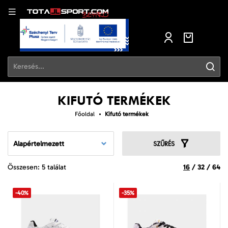
KIFUTÓ TERMÉKEK
Főoldal
Kifutó termékek
Alapértelmezett
SZŰRÉS
Összesen: 5 találat
16
/
32
/
64
-40%
-35%